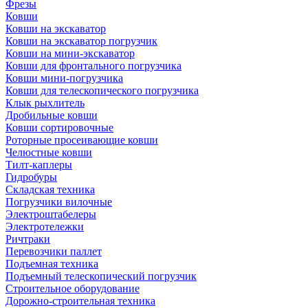
Фрезы
Ковши
Ковши на экскаватор
Ковши на экскаватор погрузчик
Ковши на мини-экскаватор
Ковши для фронтального погрузчика
Ковши мини-погрузчика
Ковши для телескопического погрузчика
Клык рыхлитель
Дробильные ковши
Ковши сортировочные
Роторные просеивающие ковши
Челюстные ковши
Тилт-каплеры
Гидробуры
Складская техника
Погрузчики вилочные
Электроштабелеры
Электротележки
Ричтраки
Перевозчики паллет
Подъемная техника
Подъемный телескопический погрузчик
Строительное оборудование
Дорожно-строительная техника