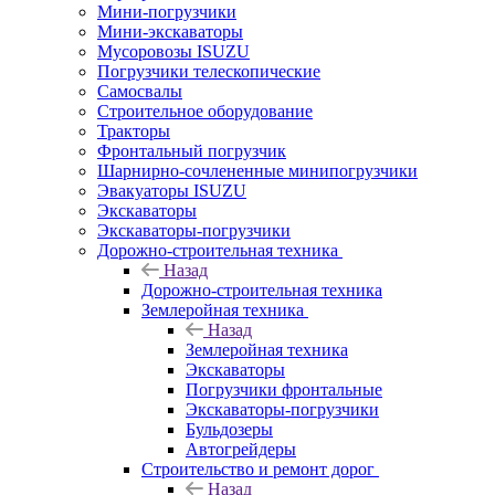
Мини-погрузчики
Мини-экскаваторы
Мусоровозы ISUZU
Погрузчики телескопические
Самосвалы
Строительное оборудование
Тракторы
Фронтальный погрузчик
Шарнирно-сочлененные минипогрузчики
Эвакуаторы ISUZU
Экскаваторы
Экскаваторы-погрузчики
Дорожно-строительная техника
Назад
Дорожно-строительная техника
Землеройная техника
Назад
Землеройная техника
Экскаваторы
Погрузчики фронтальные
Экскаваторы-погрузчики
Бульдозеры
Автогрейдеры
Строительство и ремонт дорог
Назад