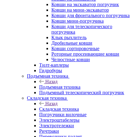
Ковши на экскаватор погрузчик
Ковши на мини-экскаватор
Ковши для фронтального погрузчика
Ковши мини-погрузчика
Ковши для телескопического
погрузчика
Клык рыхлитель
Дробильные ковши
Ковши сортировочные
Роторные просеивающие ковши
Челюстные ковши
Тилт-каплеры
Гидробуры
Подъемная техника
Назад
Подъемная техника
Подъемный телескопический погрузчик
Складская техника
Назад
Складская техника
Погрузчики вилочные
Электроштабелеры
Электротележки
Ричтраки
Перевозчики паллет