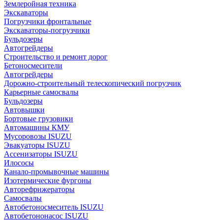
Землеройная техника
Экскаваторы
Погрузчики фронтальные
Экскаваторы-погрузчики
Бульдозеры
Автогрейдеры
Строительство и ремонт дорог
Бетоносмесители
Автогрейдеры
Дорожно-строительный телескопический погрузчик
Карьерные самосвалы
Бульдозеры
Автовышки
Бортовые грузовики
Автомашины КМУ
Мусоровозы ISUZU
Эвакуаторы ISUZU
Ассенизаторы ISUZU
Илососы
Канало-промывочные машины
Изотермические фургоны
Авторефрижераторы
Самосвалы
Автобетоносмеситель ISUZU
Автобетононасос ISUZU