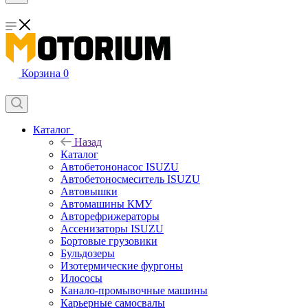
Корзина
0
Каталог
Назад
Каталог
Автобетононасос ISUZU
Автобетоносмеситель ISUZU
Автовышки
Автомашины КМУ
Авторефрижераторы
Ассенизаторы ISUZU
Бортовые грузовики
Бульдозеры
Изотермические фургоны
Илососы
Канало-промывочные машины
Карьерные самосвалы