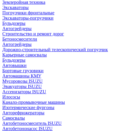
Землеройная техника
Экскаваторы
Погрузчики фронтальные
Экскаваторы-погрузчики
Бульдозеры
Автогрейдеры
Строительство и ремонт дорог
Бетоносмесители
Автогрейдеры
Дорожно-строительный телескопический погрузчик
Карьерные самосвалы
Бульдозеры
Автовышки
Бортовые грузовики
Автомашины КМУ
Мусоровозы ISUZU
Эвакуаторы ISUZU
Ассенизаторы ISUZU
Илососы
Канало-промывочные машины
Изотермические фургоны
Авторефрижераторы
Самосвалы
Автобетоносмеситель ISUZU
Автобетононасос ISUZU