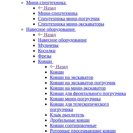
Мини-спецтехника
Назад
Мини-спецтехника
Спецтехника мини-погрузчик
Спецтехника мини-экскаваторы
Навесное оборудование
Назад
Навесное оборудование
Мульчеры
Косилки
Фрезы
Ковши
Назад
Ковши
Ковши на экскаватор
Ковши на экскаватор погрузчик
Ковши на мини-экскаватор
Ковши для фронтального погрузчика
Ковши мини-погрузчика
Ковши для телескопического
погрузчика
Клык рыхлитель
Дробильные ковши
Ковши сортировочные
Роторные просеивающие ковши