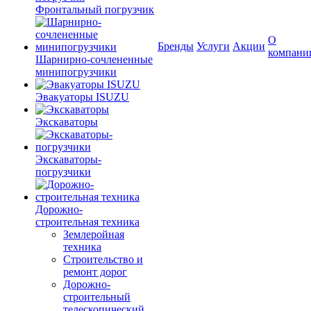
Фронтальный погрузчик
О
Бренды
Услуги
Акции
компани
Шарнирно-сочлененные
минипогрузчики
Эвакуаторы ISUZU
Экскаваторы
Экскаваторы-
погрузчики
Дорожно-
строительная техника
Землеройная
техника
Строительство и
ремонт дорог
Дорожно-
строительный
телескопический