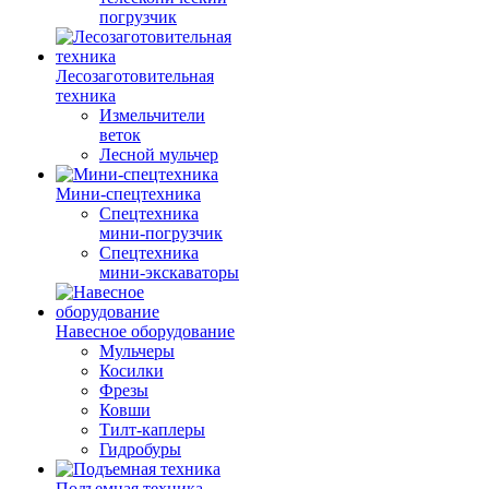
погрузчик
Лесозаготовительная
техника
Измельчители
веток
Лесной мульчер
Мини-спецтехника
Спецтехника
мини-погрузчик
Спецтехника
мини-экскаваторы
Навесное оборудование
Мульчеры
Косилки
Фрезы
Ковши
Тилт-каплеры
Гидробуры
Подъемная техника