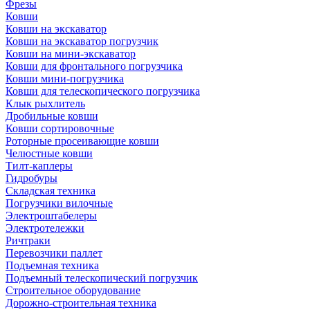
Фрезы
Ковши
Ковши на экскаватор
Ковши на экскаватор погрузчик
Ковши на мини-экскаватор
Ковши для фронтального погрузчика
Ковши мини-погрузчика
Ковши для телескопического погрузчика
Клык рыхлитель
Дробильные ковши
Ковши сортировочные
Роторные просеивающие ковши
Челюстные ковши
Тилт-каплеры
Гидробуры
Складская техника
Погрузчики вилочные
Электроштабелеры
Электротележки
Ричтраки
Перевозчики паллет
Подъемная техника
Подъемный телескопический погрузчик
Строительное оборудование
Дорожно-строительная техника