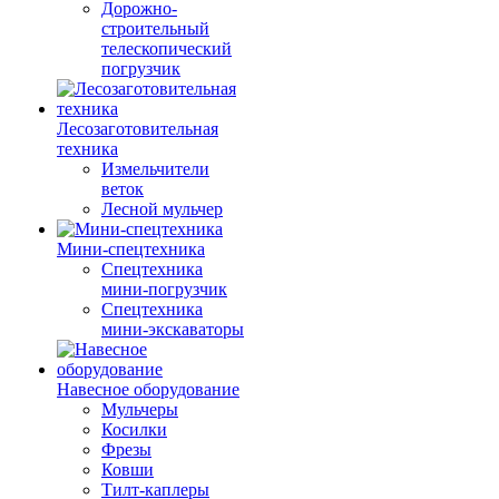
Дорожно-
строительный
телескопический
погрузчик
Лесозаготовительная
техника
Измельчители
веток
Лесной мульчер
Мини-спецтехника
Спецтехника
мини-погрузчик
Спецтехника
мини-экскаваторы
Навесное оборудование
Мульчеры
Косилки
Фрезы
Ковши
Тилт-каплеры