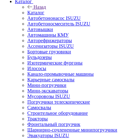
Каталог
Назад
Каталог
Автобетононасос ISUZU
Автобетоносмеситель ISUZU
Автовышки
Автомашины КМУ
Авторефрижераторы
Ассенизаторы ISUZU
Бортовые грузовики
Бульдозеры
Изотермические фургоны
Илососы
Канало-промывочные машины
Карьерные самосвалы
Мини-погрузчики
Мини-экскаваторы
Мусоровозы ISUZU
Погрузчики телескопические
Самосвалы
Строительное оборудование
Тракторы
Фронтальный погрузчик
Шарнирно-сочлененные минипогрузчики
Эвакуаторы ISUZU