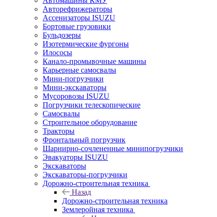
Автомашины КМУ
Авторефрижераторы
Ассенизаторы ISUZU
Бортовые грузовики
Бульдозеры
Изотермические фургоны
Илососы
Канало-промывочные машины
Карьерные самосвалы
Мини-погрузчики
Мини-экскаваторы
Мусоровозы ISUZU
Погрузчики телескопические
Самосвалы
Строительное оборудование
Тракторы
Фронтальный погрузчик
Шарнирно-сочлененные минипогрузчики
Эвакуаторы ISUZU
Экскаваторы
Экскаваторы-погрузчики
Дорожно-строительная техника
Назад
Дорожно-строительная техника
Землеройная техника