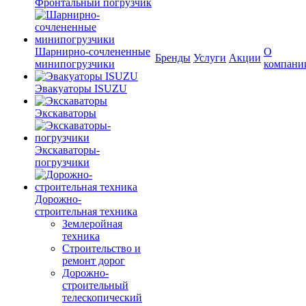
Фронтальный погрузчик
Шарнирно-сочлененные
О
Бренды
Услуги
Акции
минипогрузчики
компани
Эвакуаторы ISUZU
Экскаваторы
Экскаваторы-
погрузчики
Дорожно-
строительная техника
Землеройная
техника
Строительство и
ремонт дорог
Дорожно-
строительный
телескопический