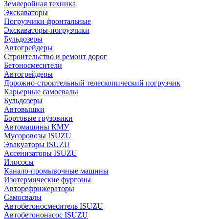
Землеройная техника
Экскаваторы
Погрузчики фронтальные
Экскаваторы-погрузчики
Бульдозеры
Автогрейдеры
Строительство и ремонт дорог
Бетоносмесители
Автогрейдеры
Дорожно-строительный телескопический погрузчик
Карьерные самосвалы
Бульдозеры
Автовышки
Бортовые грузовики
Автомашины КМУ
Мусоровозы ISUZU
Эвакуаторы ISUZU
Ассенизаторы ISUZU
Илососы
Канало-промывочные машины
Изотермические фургоны
Авторефрижераторы
Самосвалы
Автобетоносмеситель ISUZU
Автобетононасос ISUZU