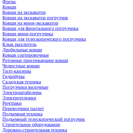
Фрезы
Ковши
Ковши на экскаватор
Ковши на экскаватор погрузчик
Ковши на мини-экскаватор
Ковши для фронтального погрузчика
Ковши мини-погрузчика
Ковши для телескопического погрузчика
Клык рыхлитель
Дробильные ковши
Ковши сортировочные
Роторные просеивающие ковши
Челюстные ковши
Тилт-каплеры
Гидробуры
Складская техника
Погрузчики вилочные
Электроштабелеры
Электротележки
Ричтраки
Перевозчики паллет
Подъемная техника
Подъемный телескопический погрузчик
Строительное оборудование
Дорожно-строительная техника