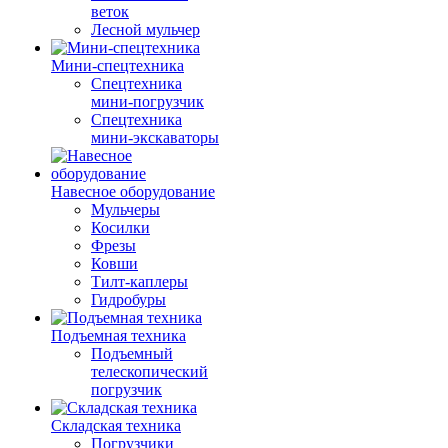
веток
Лесной мульчер
Мини-спецтехника
Спецтехника
мини-погрузчик
Спецтехника
мини-экскаваторы
Навесное оборудование
Мульчеры
Косилки
Фрезы
Ковши
Тилт-каплеры
Гидробуры
Подъемная техника
Подъемный
телескопический
погрузчик
Складская техника
Погрузчики