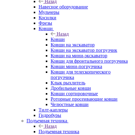
Назад
Навесное оборудование
Мульчеры
Косилки
Фрезы
Ковши
Назад
Ковши
Ковши на экскаватор
Ковши на экскаватор погрузчик
Ковши на мини-экскаватор
Ковши для фронтального погрузчика
Ковши мини-погрузчика
Ковши для телескопического
погрузчика
Клык рыхлитель
Дробильные ковши
Ковши сортировочные
Роторные просеивающие ковши
Челюстные ковши
Тилт-каплеры
Гидробуры
Подъемная техника
Назад
Подъемная техника