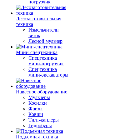
погрузчик
Лесозаготовительная
техника
Измельчители
веток
Лесной мульчер
Мини-спецтехника
Спецтехника
мини-погрузчик
Спецтехника
мини-экскаваторы
Навесное оборудование
Мульчеры
Косилки
Фрезы
Ковши
Тилт-каплеры
Гидробуры
Подъемная техника