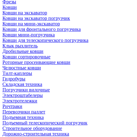
Фрезы
Ковши
Ковши на экскаватор
Ковши на экскаватор погрузчик
Ковши на мини-экскаватор
Ковши для фронтального погрузчика
Ковши мини-погрузчика
Ковши для телескопического погрузчика
Клык рыхлитель
Дробильные ковши
Ковши сортировочные
Роторные просеивающие ковши
Челюстные ковши
Тилт-каплеры
Гидробуры
Складская техника
Погрузчики вилочные
Электроштабелеры
Электротележки
Ричтраки
Перевозчики паллет
Подъемная техника
Подъемный телескопический погрузчик
Строительное оборудование
Дорожно-строительная техника