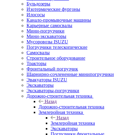
Бульдозеры
Изотермические фургоны
Илососы
Канало-промывочные машины
Карьерные самосвалы
Мини-погрузчики
Мини-экскаваторы
Мусоровозы ISUZU
Погрузчики телескопические
Самосвалы
Строительное оборудование
Тракторы
Фронтальный погрузчик
Шарнирно-сочлененные минипогрузчики
Эвакуаторы ISUZU
Экскаваторы
Экскаваторы-погрузчики
Дорожно-строительная техника
Назад
Дорожно-строительная техника
Землеройная техника
Назад
Землеройная техника
Экскаваторы
Погрузчики фронтальные