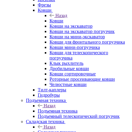
Фрезы
Ковши
Назад
Ковши
Ковши на экскаватор
Ковши на экскаватор погрузчик
Ковши на мини-экскаватор
Ковши для фронтального погрузчика
Ковши мини-погрузчика
Ковши для телескопического
погрузчика
Клык рыхлитель
Дробильные ковши
Ковши сортировочные
Роторные просеивающие ковши
Челюстные ковши
Тилт-каплеры
Гидробуры
Подъемная техника
Назад
Подъемная техника
Подъемный телескопический погрузчик
Складская техника
Назад