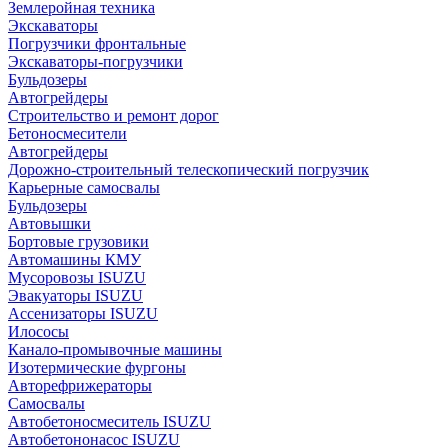
Землеройная техника
Экскаваторы
Погрузчики фронтальные
Экскаваторы-погрузчики
Бульдозеры
Автогрейдеры
Строительство и ремонт дорог
Бетоносмесители
Автогрейдеры
Дорожно-строительный телескопический погрузчик
Карьерные самосвалы
Бульдозеры
Автовышки
Бортовые грузовики
Автомашины КМУ
Мусоровозы ISUZU
Эвакуаторы ISUZU
Ассенизаторы ISUZU
Илососы
Канало-промывочные машины
Изотермические фургоны
Авторефрижераторы
Самосвалы
Автобетоносмеситель ISUZU
Автобетононасос ISUZU