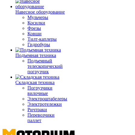
Навесное оборудование
Мульчеры
Косилки
Фрезы
Ковши
Тилт-каплеры
Гидробуры
Подъемная техника
Подъемный
телескопический
погрузчик
Складская техника
Погрузчики
вилочные
Электроштабелеры
Электротележки
Ричтраки
Перевозчики
паллет