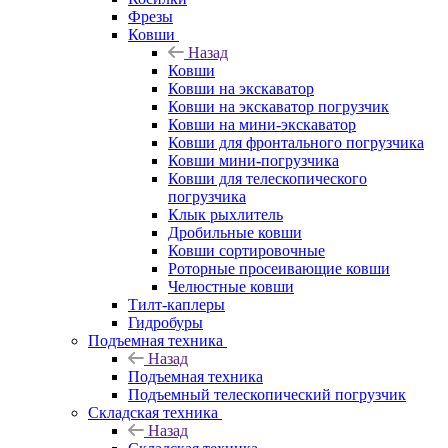
Фрезы
Ковши
Назад
Ковши
Ковши на экскаватор
Ковши на экскаватор погрузчик
Ковши на мини-экскаватор
Ковши для фронтального погрузчика
Ковши мини-погрузчика
Ковши для телескопического
погрузчика
Клык рыхлитель
Дробильные ковши
Ковши сортировочные
Роторные просеивающие ковши
Челюстные ковши
Тилт-каплеры
Гидробуры
Подъемная техника
Назад
Подъемная техника
Подъемный телескопический погрузчик
Складская техника
Назад