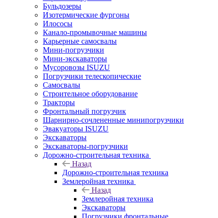
Бульдозеры
Изотермические фургоны
Илососы
Канало-промывочные машины
Карьерные самосвалы
Мини-погрузчики
Мини-экскаваторы
Мусоровозы ISUZU
Погрузчики телескопические
Самосвалы
Строительное оборудование
Тракторы
Фронтальный погрузчик
Шарнирно-сочлененные минипогрузчики
Эвакуаторы ISUZU
Экскаваторы
Экскаваторы-погрузчики
Дорожно-строительная техника
Назад
Дорожно-строительная техника
Землеройная техника
Назад
Землеройная техника
Экскаваторы
Погрузчики фронтальные