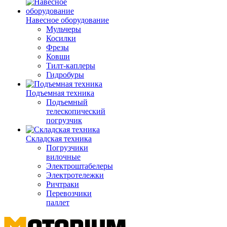
Навесное оборудование
Мульчеры
Косилки
Фрезы
Ковши
Тилт-каплеры
Гидробуры
Подъемная техника
Подъемный
телескопический
погрузчик
Складская техника
Погрузчики
вилочные
Электроштабелеры
Электротележки
Ричтраки
Перевозчики
паллет