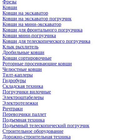
Фрезы
Ковши
Ковши на экскаватор
Ковши на экскаватор погрузчик
Ковши на мини-экскаватор
Ковши для фронтального погрузчика
Ковши мини-погрузчика
Ковши для телескопического погрузчика
Клык рыхлитель
Дробильные ковши
Ковши сортировочные
Роторные просеивающие ковши
Челюстные ковши
Тилт-каплеры
Гидробуры
Складская техника
Погрузчики вилочные
Электроштабелеры
Электротележки
Ричтраки
Перевозчики паллет
Подъемная техника
Подъемный телескопический погрузчик
Строительное оборудование
Дорожно-строительная техника