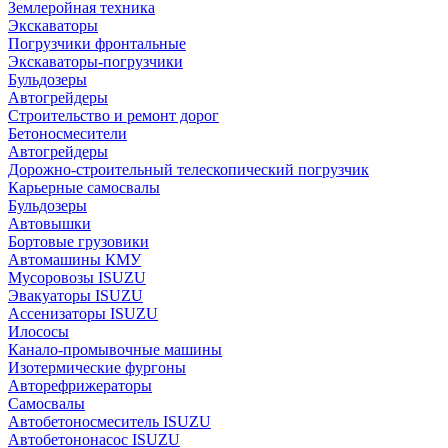
Землеройная техника
Экскаваторы
Погрузчики фронтальные
Экскаваторы-погрузчики
Бульдозеры
Автогрейдеры
Строительство и ремонт дорог
Бетоносмесители
Автогрейдеры
Дорожно-строительный телескопический погрузчик
Карьерные самосвалы
Бульдозеры
Автовышки
Бортовые грузовики
Автомашины КМУ
Мусоровозы ISUZU
Эвакуаторы ISUZU
Ассенизаторы ISUZU
Илососы
Канало-промывочные машины
Изотермические фургоны
Авторефрижераторы
Самосвалы
Автобетоносмеситель ISUZU
Автобетононасос ISUZU