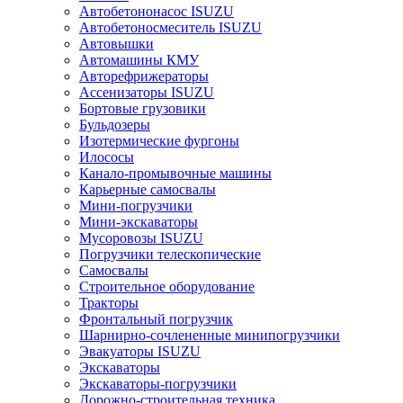
Автобетононасос ISUZU
Автобетоносмеситель ISUZU
Автовышки
Автомашины КМУ
Авторефрижераторы
Ассенизаторы ISUZU
Бортовые грузовики
Бульдозеры
Изотермические фургоны
Илососы
Канало-промывочные машины
Карьерные самосвалы
Мини-погрузчики
Мини-экскаваторы
Мусоровозы ISUZU
Погрузчики телескопические
Самосвалы
Строительное оборудование
Тракторы
Фронтальный погрузчик
Шарнирно-сочлененные минипогрузчики
Эвакуаторы ISUZU
Экскаваторы
Экскаваторы-погрузчики
Дорожно-строительная техника