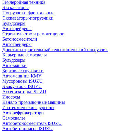
Землеройная техника
Экскаваторы
Погрузчики фронтальные
Экскаваторы-погрузчики
Бульдозеры
Автогрейдеры
Строительство и ремонт дорог
Бетоносмесители
Автогрейдеры
Дорожно-строительный телескопический погрузчик
Карьерные самосвалы
Бульдозеры
Автовышки
Бортовые грузовики
Автомашины КМУ
Мусоровозы ISUZU
Эвакуаторы ISUZU
Ассенизаторы ISUZU
Илососы
Канало-промывочные машины
Изотермические фургоны
Авторефрижераторы
Самосвалы
Автобетоносмеситель ISUZU
Автобетононасос ISUZU