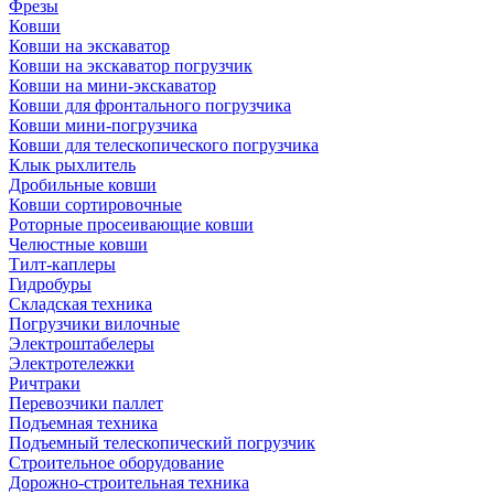
Фрезы
Ковши
Ковши на экскаватор
Ковши на экскаватор погрузчик
Ковши на мини-экскаватор
Ковши для фронтального погрузчика
Ковши мини-погрузчика
Ковши для телескопического погрузчика
Клык рыхлитель
Дробильные ковши
Ковши сортировочные
Роторные просеивающие ковши
Челюстные ковши
Тилт-каплеры
Гидробуры
Складская техника
Погрузчики вилочные
Электроштабелеры
Электротележки
Ричтраки
Перевозчики паллет
Подъемная техника
Подъемный телескопический погрузчик
Строительное оборудование
Дорожно-строительная техника