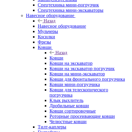
Спецтехника мини-погрузчик
Спецтехника мини-экскаваторы
Навесное оборудование
Назад
Навесное оборудование
Мульчеры
Косилки
Фрезы
Ковши
Назад
Ковши
Ковши на экскаватор
Ковши на экскаватор погрузчик
Ковши на мини-экскаватор
Ковши для фронтального погрузчика
Ковши мини-погрузчика
Ковши для телескопического
погрузчика
Клык рыхлитель
Дробильные ковши
Ковши сортировочные
Роторные просеивающие ковши
Челюстные ковши
Тилт-каплеры