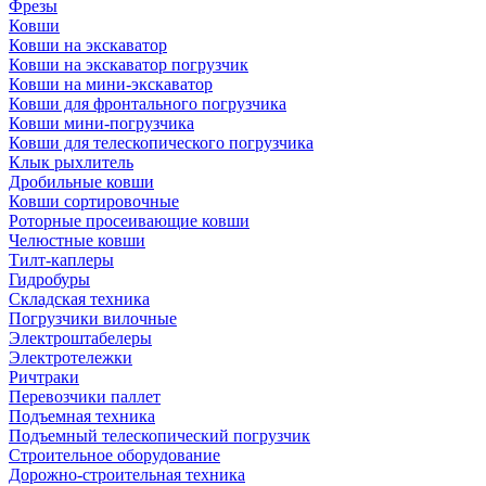
Фрезы
Ковши
Ковши на экскаватор
Ковши на экскаватор погрузчик
Ковши на мини-экскаватор
Ковши для фронтального погрузчика
Ковши мини-погрузчика
Ковши для телескопического погрузчика
Клык рыхлитель
Дробильные ковши
Ковши сортировочные
Роторные просеивающие ковши
Челюстные ковши
Тилт-каплеры
Гидробуры
Складская техника
Погрузчики вилочные
Электроштабелеры
Электротележки
Ричтраки
Перевозчики паллет
Подъемная техника
Подъемный телескопический погрузчик
Строительное оборудование
Дорожно-строительная техника