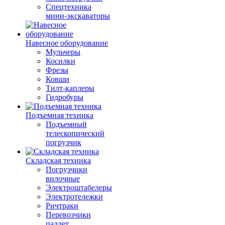
Спецтехника
мини-экскаваторы
Навесное оборудование
Мульчеры
Косилки
Фрезы
Ковши
Тилт-каплеры
Гидробуры
Подъемная техника
Подъемный
телескопический
погрузчик
Складская техника
Погрузчики
вилочные
Электроштабелеры
Электротележки
Ричтраки
Перевозчики
паллет