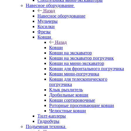
Спецтехника мини-экскаваторы
Навесное оборудование
Назад
Навесное оборудование
Мульчеры
Косилки
Фрезы
Ковши
Назад
Ковши
Ковши на экскаватор
Ковши на экскаватор погрузчик
Ковши на мини-экскаватор
Ковши для фронтального погрузчика
Ковши мини-погрузчика
Ковши для телескопического
погрузчика
Клык рыхлитель
Дробильные ковши
Ковши сортировочные
Роторные просеивающие ковши
Челюстные ковши
Тилт-каплеры
Гидробуры
Подъемная техника