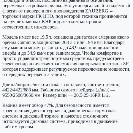
площади и откосы, послойно выравнивать основания,
перемещать стройматериалы. Это универсальный и надёжный
агрегат от проверенного производителя ZAUBERG --
торговой марки ГК ЦТО, под которой техника производится
на лучших заводах КНР под жестким контролем
отечественных инженеров.
Модель имеет вес 19,5 т, оснащена двигателем американского
бренда Cummins мощностью 263 л.с или 194 кВт. Благодаря
ему машина может развивать до 48,9 км/ч при движении
вперёд и до 34,9 км/ч при заднем ходе. Чтобы комфортно и
просто управлять транспортным средством, предусмотрена
электрогидравлическая трансмиссия однорычажного типа ZF,
которая поддерживает регулируемое переключение мощности,
6 передних передач и 3 задних.
Длина/ширина/высота отвала составляет, соответственно,
4422/4422/688 мм. Габариты самого грейдера (д/ш/в) —
9550/2500/3650 мм. Размер шин — 20.5-25-16PR L-2.
Кабина имеет обзор 47%. Для безопасности имеется
качественная двухконтурная гидравлическая тормозная
система и дисковый тормоз, в качестве стояночного
используется дисковая система, приводимая в движение
гибким тросом.