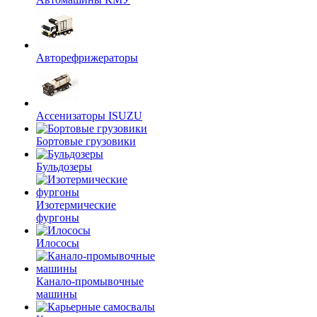
Авторефрижераторы
Ассенизаторы ISUZU
Бортовые грузовики
Бульдозеры
Изотермические
фургоны
Илососы
Канало-промывочные
машины