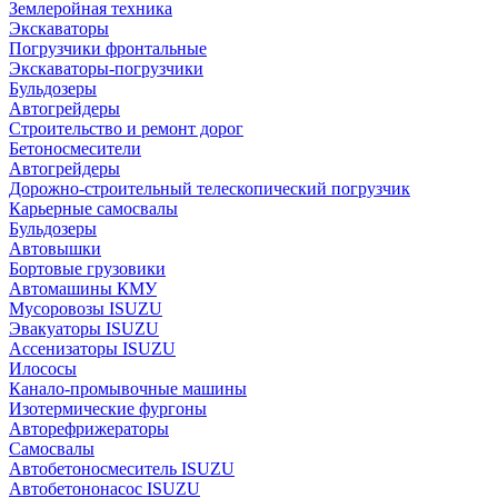
Землеройная техника
Экскаваторы
Погрузчики фронтальные
Экскаваторы-погрузчики
Бульдозеры
Автогрейдеры
Строительство и ремонт дорог
Бетоносмесители
Автогрейдеры
Дорожно-строительный телескопический погрузчик
Карьерные самосвалы
Бульдозеры
Автовышки
Бортовые грузовики
Автомашины КМУ
Мусоровозы ISUZU
Эвакуаторы ISUZU
Ассенизаторы ISUZU
Илососы
Канало-промывочные машины
Изотермические фургоны
Авторефрижераторы
Самосвалы
Автобетоносмеситель ISUZU
Автобетононасос ISUZU