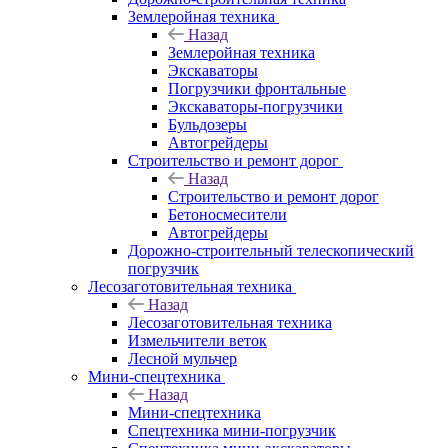
Землеройная техника
Назад
Землеройная техника
Экскаваторы
Погрузчики фронтальные
Экскаваторы-погрузчики
Бульдозеры
Автогрейдеры
Строительство и ремонт дорог
Назад
Строительство и ремонт дорог
Бетоносмесители
Автогрейдеры
Дорожно-строительный телескопический
погрузчик
Лесозаготовительная техника
Назад
Лесозаготовительная техника
Измельчители веток
Лесной мульчер
Мини-спецтехника
Назад
Мини-спецтехника
Спецтехника мини-погрузчик