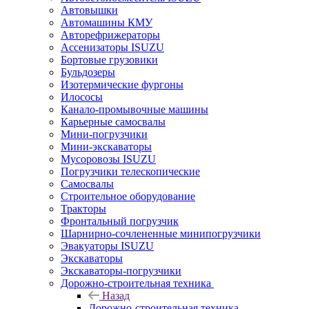
Автовышки
Автомашины КМУ
Авторефрижераторы
Ассенизаторы ISUZU
Бортовые грузовики
Бульдозеры
Изотермические фургоны
Илососы
Канало-промывочные машины
Карьерные самосвалы
Мини-погрузчики
Мини-экскаваторы
Мусоровозы ISUZU
Погрузчики телескопические
Самосвалы
Строительное оборудование
Тракторы
Фронтальный погрузчик
Шарнирно-сочлененные минипогрузчики
Эвакуаторы ISUZU
Экскаваторы
Экскаваторы-погрузчики
Дорожно-строительная техника
Назад
Дорожно-строительная техника