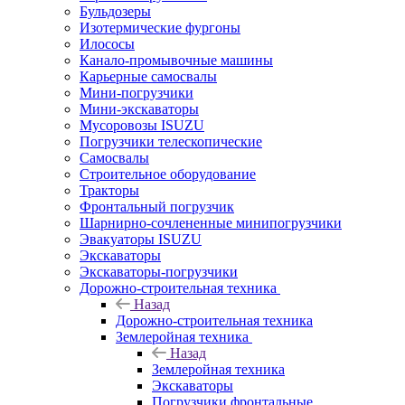
Бульдозеры
Изотермические фургоны
Илососы
Канало-промывочные машины
Карьерные самосвалы
Мини-погрузчики
Мини-экскаваторы
Мусоровозы ISUZU
Погрузчики телескопические
Самосвалы
Строительное оборудование
Тракторы
Фронтальный погрузчик
Шарнирно-сочлененные минипогрузчики
Эвакуаторы ISUZU
Экскаваторы
Экскаваторы-погрузчики
Дорожно-строительная техника
Назад
Дорожно-строительная техника
Землеройная техника
Назад
Землеройная техника
Экскаваторы
Погрузчики фронтальные