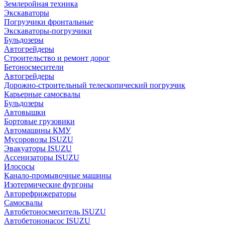
Землеройная техника
Экскаваторы
Погрузчики фронтальные
Экскаваторы-погрузчики
Бульдозеры
Автогрейдеры
Строительство и ремонт дорог
Бетоносмесители
Автогрейдеры
Дорожно-строительный телескопический погрузчик
Карьерные самосвалы
Бульдозеры
Автовышки
Бортовые грузовики
Автомашины КМУ
Мусоровозы ISUZU
Эвакуаторы ISUZU
Ассенизаторы ISUZU
Илососы
Канало-промывочные машины
Изотермические фургоны
Авторефрижераторы
Самосвалы
Автобетоносмеситель ISUZU
Автобетононасос ISUZU