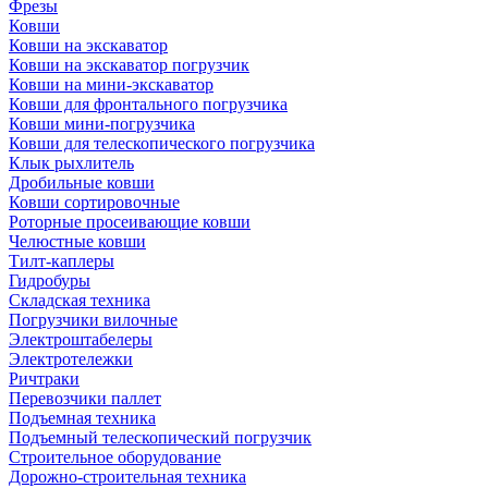
Фрезы
Ковши
Ковши на экскаватор
Ковши на экскаватор погрузчик
Ковши на мини-экскаватор
Ковши для фронтального погрузчика
Ковши мини-погрузчика
Ковши для телескопического погрузчика
Клык рыхлитель
Дробильные ковши
Ковши сортировочные
Роторные просеивающие ковши
Челюстные ковши
Тилт-каплеры
Гидробуры
Складская техника
Погрузчики вилочные
Электроштабелеры
Электротележки
Ричтраки
Перевозчики паллет
Подъемная техника
Подъемный телескопический погрузчик
Строительное оборудование
Дорожно-строительная техника