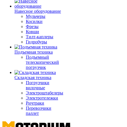
Навесное оборудование
Мульчеры
Косилки
Фрезы
Ковши
Тилт-каплеры
Гидробуры
Подъемная техника
Подъемный
телескопический
погрузчик
Складская техника
Погрузчики
вилочные
Электроштабелеры
Электротележки
Ричтраки
Перевозчики
паллет