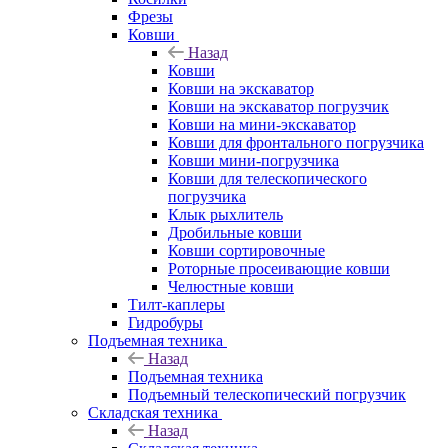
Фрезы
Ковши
Назад
Ковши
Ковши на экскаватор
Ковши на экскаватор погрузчик
Ковши на мини-экскаватор
Ковши для фронтального погрузчика
Ковши мини-погрузчика
Ковши для телескопического
погрузчика
Клык рыхлитель
Дробильные ковши
Ковши сортировочные
Роторные просеивающие ковши
Челюстные ковши
Тилт-каплеры
Гидробуры
Подъемная техника
Назад
Подъемная техника
Подъемный телескопический погрузчик
Складская техника
Назад